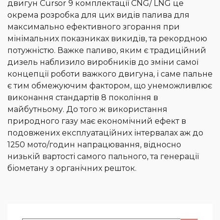
двигун Cursor 9 комплектації CNG/ LNG це
окрема розробка для цих видів палива для
максимально ефективного згорання при
мінімальних показниках викидів, та рекордною
потужністю. Важке паливо, яким є традиційний
дизель наблизило виробників до зміни самої
концепції роботи важкого двигуна, і саме пальне
є тим обмежуючим фактором, що унеможливлює
виконання стандартів 8 покоління в
майбутньому. До того ж використання
природного газу має економічний ефект в
подовжених експлуатаційних інтервалах аж до
1250 мото/годин напрацювання, відносно
низькій вартості самого пального, та генерації
біометану з органічних решток.
Search Button