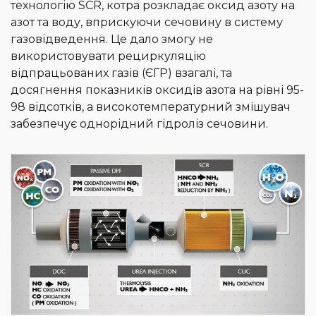
технологію SCR, котра розкладає оксид азоту на
азот та воду, вприскуючи сечовину в систему
газовідведення. Це дало змогу не
використовувати рециркуляцію
відпрацьованих газів (ЄГР) взагалі, та
досягнення показників оксидів азота на рівні 95-
98 відсотків, а високотемпературний змішувач
забезпечує однорідний гідроліз сечовини.