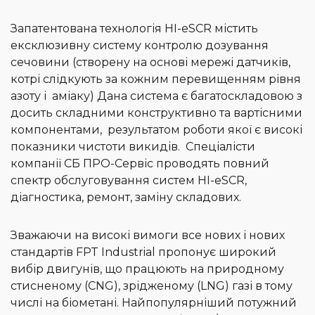
Запатентована технологія HI-eSCR містить
ексклюзивну систему контролю дозування
сечовини (створену на основі мережі датчиків,
котрі слідкують за кожним перевищенням рівня
азоту і аміаку) Дана система є багатоскладовою з
досить складними конструктивно та вартісними
компонентами, результатом роботи якої є високі
показники чистоти викидів. Спеціалісти
компанії СБ ПРО-Сервіс проводять повний
спектр обслуговування систем HI-eSCR,
діагностика, ремонт, заміну складових.
Зважаючи на високі вимоги все нових і нових
стандартів FPT Industrial пропонує широкий
вибір двигунів, що працюють на природному
стисненому (CNG), зрідженому (LNG) газі в тому
числі на біометані. Найпопулярніший потужний