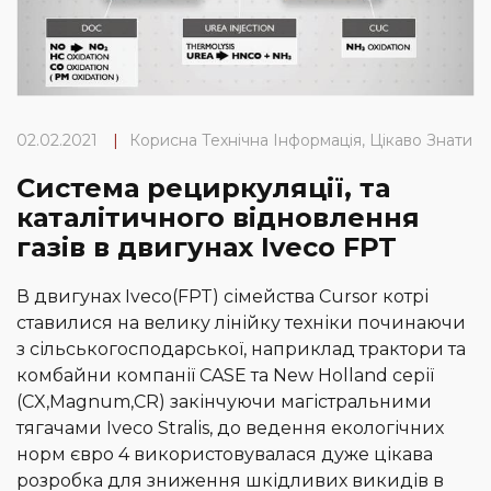
02.02.2021
|
Корисна Технічна Інформація, Цікаво Знати
Система рециркуляції, та
каталітичного відновлення
газів в двигунах Iveco FPT
В двигунах Iveco(FPT) сімейства Cursor котрі
ставилися на велику лінійку техніки починаючи
з сільськогосподарської, наприклад трактори та
комбайни компанії CASE та New Holland серії
(CX,Magnum,CR) закінчуючи магістральними
тягачами Iveco Stralis, до ведення екологічних
норм євро 4 використовувалася дуже цікава
розробка для зниження шкідливих викидів в