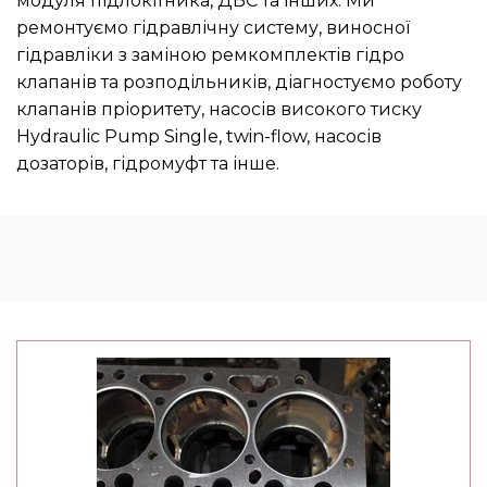
модуля підлокітника, ДВС та інших. Ми
ремонтуємо гідравлічну систему, виносної
гідравліки з заміною ремкомплектів гідро
клапанів та розподільників, діагностуємо роботу
клапанів пріоритету, насосів високого тиску
Hydraulic Pump Single, twin-flow, насосів
дозаторів, гідромуфт та інше.