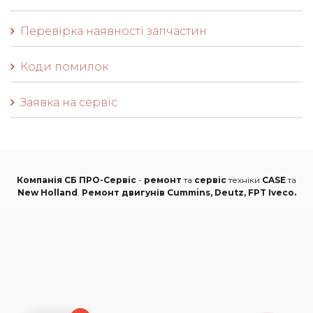
Перевірка наявності запчастин
Коди помилок
Заявка на сервіс
Компанія СБ ПРО-Сервіс
-
ремонт
та
сервіс
техніки
CASE
та
New Holland
.
Ремонт двигунів Cummins, Deutz, FPT Iveco.