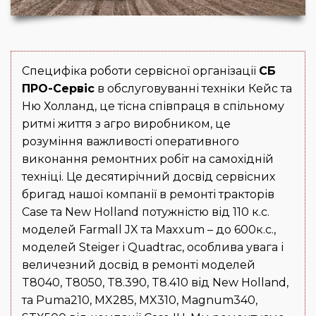
Специфіка роботи сервісної організації
СБ
ПРО-Сервіс
в обслуговуванні техніки Кейс та
Ню Холланд, це тісна співпраця в спільному
ритмі життя з агро виробником, це
розуміння важливості оперативного
виконання ремонтних робіт на самохідній
техніці. Це десятирічний досвід сервісних
бригад нашої компанії в ремонті тракторів
Case та New Holland потужністю від 110 к.с.
моделей Farmall JX та Maxxum – до 600к.с.,
моделей Steiger i Quadtrac, особлива увага і
величезний досвід в ремонті моделей
T8040, T8050, T8.390, T8.410 від New Holland,
та Puma210, MX285, MX310, Magnum340,