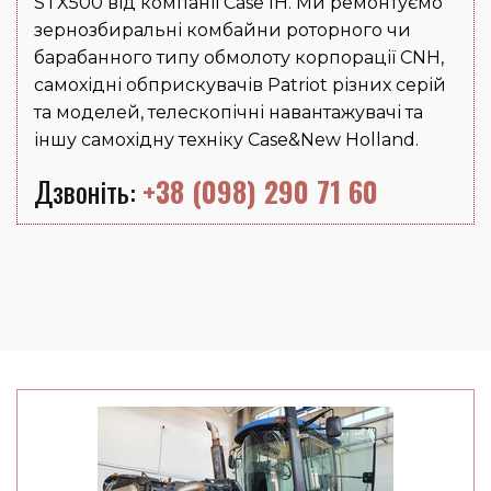
STX500 від компанії Case IH. Ми ремонтуємо
зернозбиральні комбайни роторного чи
барабанного типу обмолоту корпорації CNH,
самохідні обприскувачів Patriot різних серій
та моделей, телескопічні навантажувачі та
іншу самохідну техніку Case&New Holland.
Дзвоніть:
+38 (098) 290 71 60‬