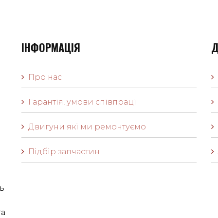
ІНФОРМАЦІЯ
Д
Про нас
Гарантія, умови співпраці
Двигуни які ми ремонтуємо
Підбір запчастин
ь
га