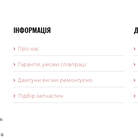
ІНФОРМАЦІЯ
Д
Про нас
Гарантія, умови співпраці
Двигуни які ми ремонтуємо
Підбір запчастин
ь
га