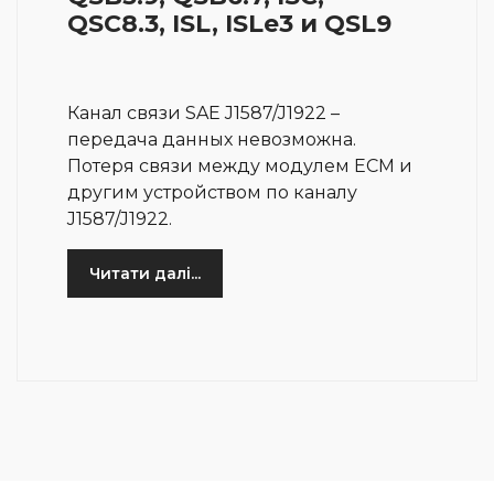
QSC8.3, ISL, ISLe3 и QSL9
Канал связи SAE J1587/J1922 –
передача данных невозможна.
Потеря связи между модулем ECM и
другим устройством по каналу
J1587/J1922.
Читати далі...