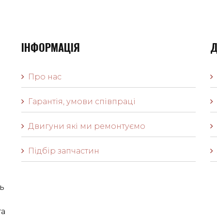
ІНФОРМАЦІЯ
Д
Про нас
Гарантія, умови співпраці
Двигуни які ми ремонтуємо
Підбір запчастин
ь
га