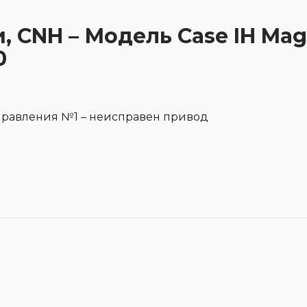
и, CNH – Модель Case IH Ma
0
правления №1 – неисправен привод