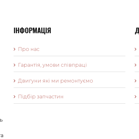
ІНФОРМАЦІЯ
Д
Про нас
Гарантія, умови співпраці
Двигуни які ми ремонтуємо
Підбір запчастин
ь
га