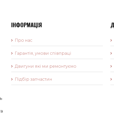
ІНФОРМАЦІЯ
Д
Про нас
Гарантія, умови співпраці
Двигуни які ми ремонтуємо
Підбір запчастин
ь
га