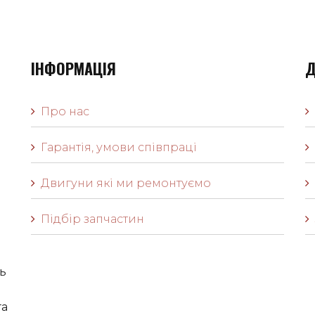
ІНФОРМАЦІЯ
Д
Про нас
Гарантія, умови співпраці
Двигуни які ми ремонтуємо
Підбір запчастин
ь
га