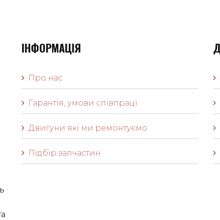
ІНФОРМАЦІЯ
Д
Про нас
Гарантія, умови співпраці
Двигуни які ми ремонтуємо
Підбір запчастин
ь
га