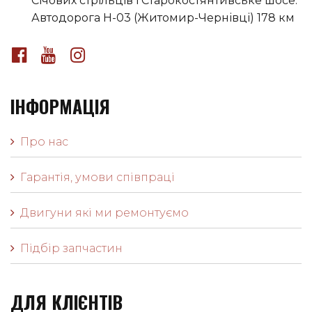
Січових стрільців і Старокостянтивське шосе.
Автодорога H-03 (Житомир-Чернівці) 178 км
ІНФОРМАЦІЯ
Про нас
Гарантія, умови співпраці
Двигуни які ми ремонтуємо
Підбір запчастин
ДЛЯ КЛІЄНТІВ