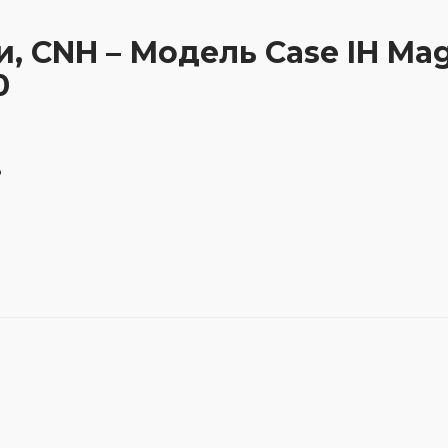
и, CNH – Модель Case IH Ma
0
3