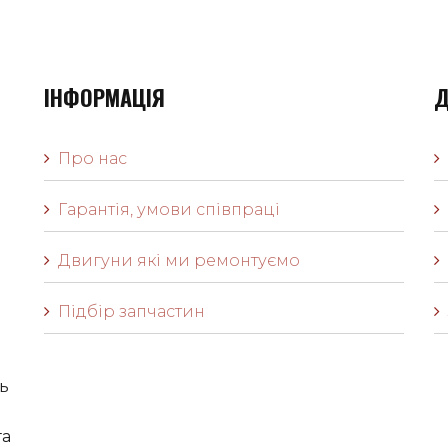
ІНФОРМАЦІЯ
Д
Про нас
Гарантія, умови співпраці
Двигуни які ми ремонтуємо
Підбір запчастин
ь
га