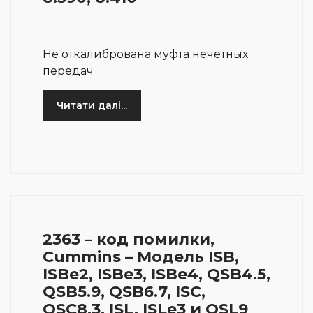
Не откалибрована муфта нечетных
передач
Читати далі...
2363 – код помилки,
Cummins – Модель ISB,
ISBe2, ISBe3, ISBe4, QSB4.5,
QSB5.9, QSB6.7, ISC,
QSC8.3, ISL, ISLe3 и QSL9