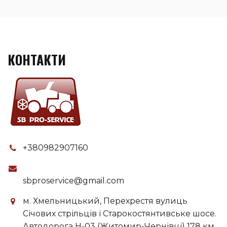
КОНТАКТИ
+380982907160
sbproservice@gmail.com
м. Хмельницький, Перехрестя вулиць
Січових стрільців і Старокостянтивське шосе.
Автодорога H-03 (Житомир-Чернівці) 178 км