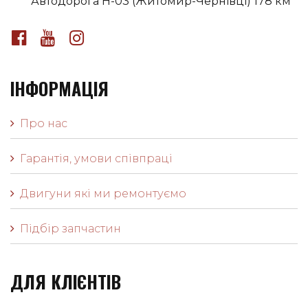
Автодорога H-03 (Житомир-Чернівці) 178 км
ІНФОРМАЦІЯ
Про нас
Гарантія, умови співпраці
Двигуни які ми ремонтуємо
Підбір запчастин
ДЛЯ КЛІЄНТІВ