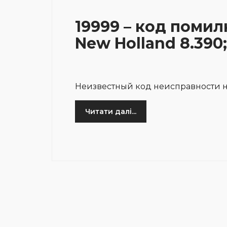
19999 – код помил
New Holland 8.390;
Неизвестный код неисправности н
Читати далі...