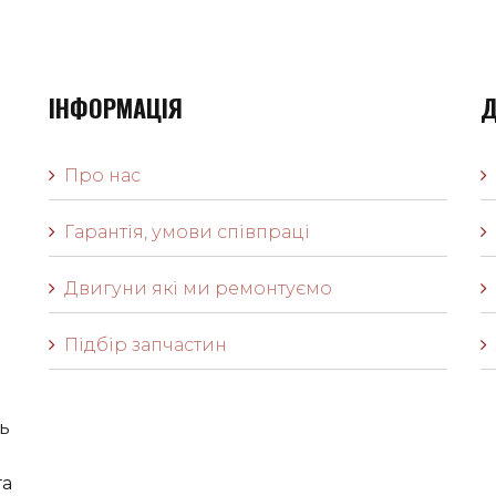
ІНФОРМАЦІЯ
Д
Про нас
Гарантія, умови співпраці
Двигуни які ми ремонтуємо
Підбір запчастин
ь
га