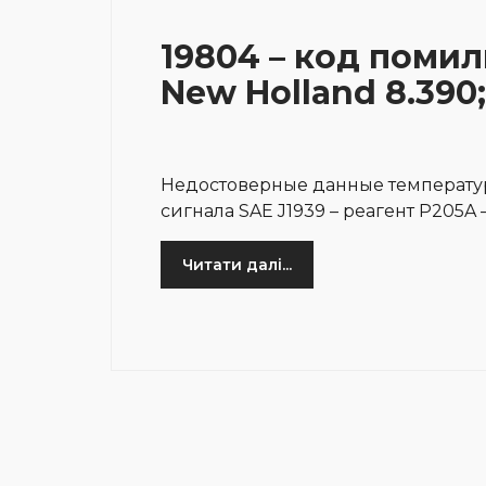
19804 – код помил
New Holland 8.390;
Недостоверные данные температуры
сигнала SAE J1939 – реагент P205A 
Читати далі...