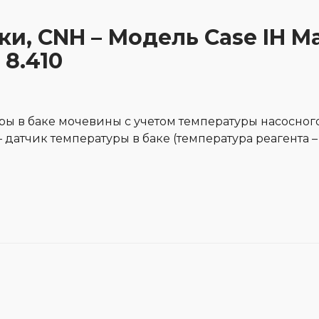
ки, CNH – Модель Case IH M
 8.410
 в баке мочевины с учетом температуры насосного 
– датчик температуры в баке (температура реагента –