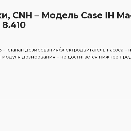
ки, CNH – Модель Case IH Ma
 8.410
– клапан дозирования/электродвигатель насоса – 
я модуля дозирования – не достигается нижнее пр