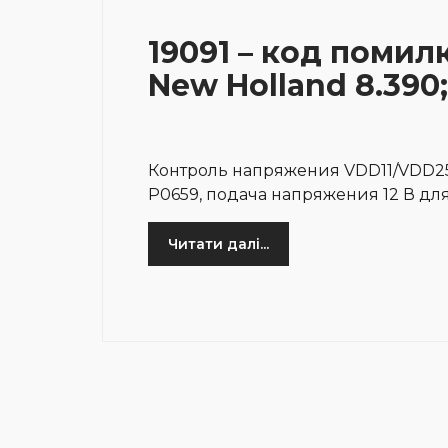
19091 – код помил
New Holland 8.390;
Контроль напряжения VDD11/VDD25 
P0659, подача напряжения 12 В дл
Читати далі...