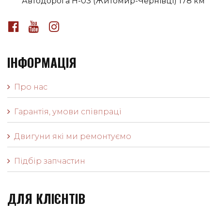
Автодорога H-03 (Житомир-Чернівці) 178 км
ІНФОРМАЦІЯ
Про нас
Гарантія, умови співпраці
Двигуни які ми ремонтуємо
Підбір запчастин
ДЛЯ КЛІЄНТІВ