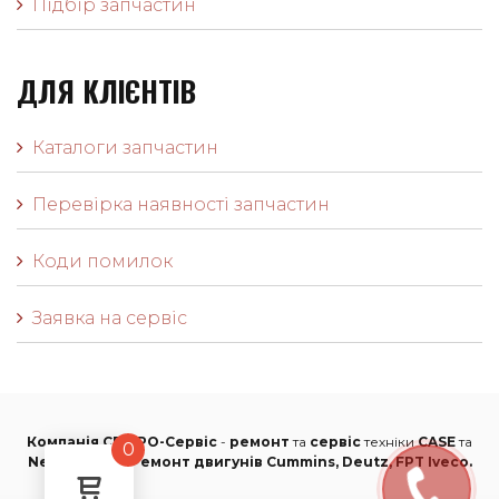
Підбір запчастин
ДЛЯ КЛІЄНТІВ
Каталоги запчастин
Перевірка наявності запчастин
Коди помилок
Заявка на сервіс
Компанія СБ ПРО-Сервіс
-
ремонт
та
сервіс
техніки
CASE
та
0
New Holland
.
Ремонт двигунів Cummins, Deutz, FPT Iveco.