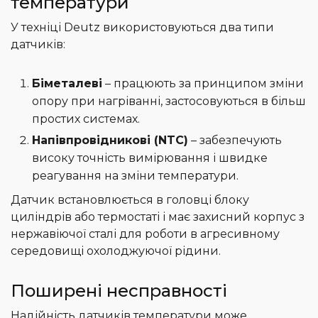
температури
У техніці Deutz використовуються два типи
датчиків:
Біметалеві
– працюють за принципом зміни
опору при нагріванні, застосовуються в більш
простих системах.
Напівпровідникові (NTC)
– забезпечують
високу точність вимірювання і швидке
реагування на зміни температури.
Датчик встановлюється в головці блоку
циліндрів або термостаті і має захисний корпус з
нержавіючої сталі для роботи в агресивному
середовищі охолоджуючої рідини.
Поширені несправності
Надійність датчиків температури може