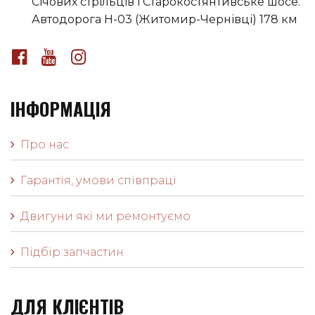
Січових стрільців і Старокостянтивське шосе.
Автодорога H-03 (Житомир-Чернівці) 178 км
ІНФОРМАЦІЯ
Про нас
Гарантія, умови співпраці
Двигуни які ми ремонтуємо
Підбір запчастин
ДЛЯ КЛІЄНТІВ