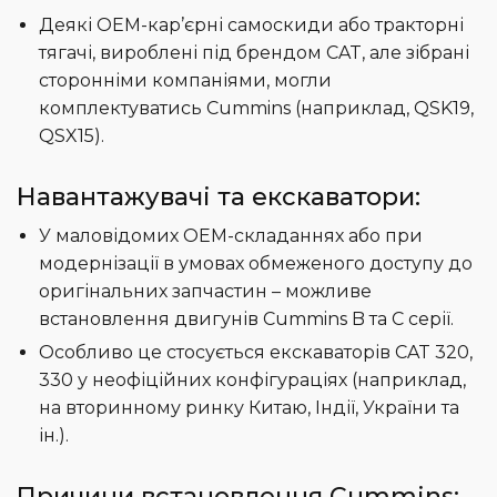
Деякі OEM-кар’єрні самоскиди або тракторні
тягачі, вироблені під брендом CAT, але зібрані
сторонніми компаніями, могли
комплектуватись Cummins (наприклад, QSK19,
QSX15).
Навантажувачі та екскаватори:
У маловідомих OEM-складаннях або при
модернізації в умовах обмеженого доступу до
оригінальних запчастин – можливе
встановлення двигунів Cummins B та C серії.
Особливо це стосується екскаваторів CAT 320,
330 у неофіційних конфігураціях (наприклад,
на вторинному ринку Китаю, Індії, України та
ін.).
Причини встановлення Cummins: