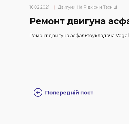
16.02.2021
|
Двигуни На Рідкісній Техніці
Ремонт двигуна асф
Ремонт двигуна асфальтоукладача Vogel
Попередній пост