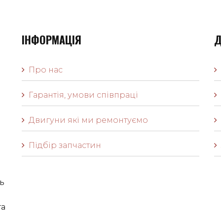
ІНФОРМАЦІЯ
Д
Про нас
Гарантія, умови співпраці
Двигуни які ми ремонтуємо
Підбір запчастин
ь
га