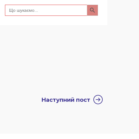
Search Button
Search
for:
Наступний пост