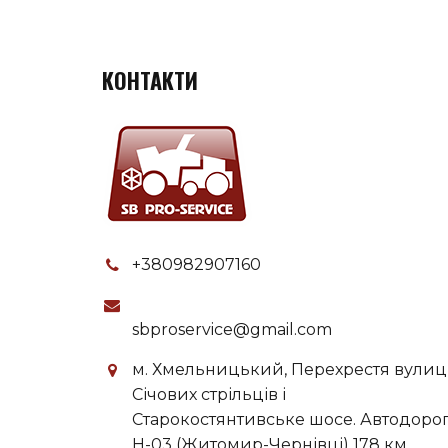
КОНТАКТИ
+380982907160
sbproservice@gmail.com
м. Хмельницький, Перехрестя вулиц
Січових стрільців і
Старокостянтивське шосе. Автодоро
H-03 (Житомир-Чернівці) 178 км