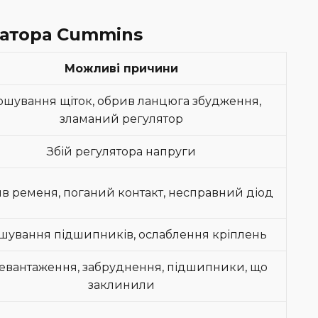
атора Cummins
Можливі причини
ошування щіток, обрив ланцюга збудження,
зламаний регулятор
Збій регулятора напруги
в ременя, поганий контакт, несправний діод
шування підшипників, ослаблення кріплень
евантаження, забруднення, підшипники, що
заклинили