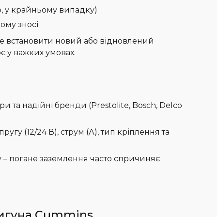
о, у крайньому випадку)
ому зносі
е встановити новий або відновлений
є у важких умовах.
 та надійні бренди (Prestolite, Bosch, Delco
угу (12/24 В), струм (А), тип кріплення та
 – погане заземлення часто спричиняє
вигуна Cummins