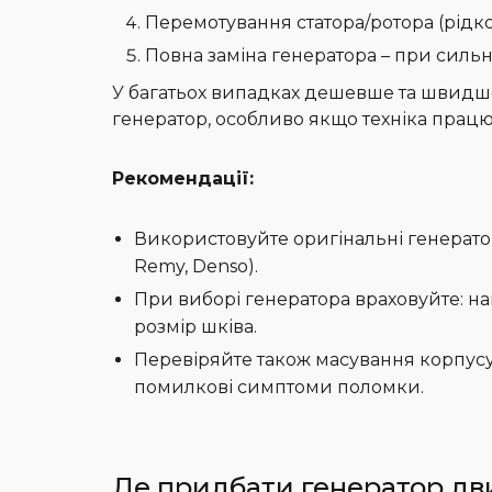
Перемотування статора/ротора (рідк
Повна заміна генератора – при сильн
У багатьох випадках дешевше та швидш
генератор, особливо якщо техніка працю
Рекомендації:
Використовуйте оригінальні генератори
Remy, Denso).
При виборі генератора враховуйте: напр
розмір шківа.
Перевіряйте також масування корпусу
помилкові симптоми поломки.
Де придбати генератор д