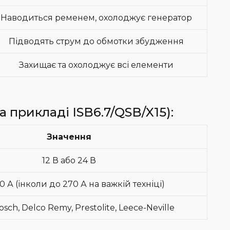
Наводиться ременем, охолоджує генератор
Підводять струм до обмотки збудження
Захищає та охолоджує всі елементи
а прикладі ISB6.7/QSB/X15):
Значення
12 В або 24 В
 А (інколи до 270 А на важкій техніці)
osch, Delco Remy, Prestolite, Leece-Neville