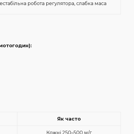
естабільна робота регулятора, слабка маса
 мотогодин):
Як часто
Кожні 250–500 м/г