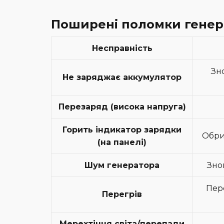
Поширені поломки генер
Несправність
Зн
Не заряджає аккумулятор
Перезаряд (висока напруга)
Горить індикатор зарядки
Обри
(на панелі)
Шум генератора
Зно
Пер
Перегрів
Мерехтіння світа/перепади