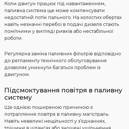
Коли двигун працює під навантаженням,
паливна система ще може компенсувати
недостатній потік пального. На холостих обертах
навіть незначні перебої в подачі дизеля стають
помітними у вигляді ривків або нестабільної
роботи.
Регулярна заміна паливних фільтрів відповідно
до регламенту технічного обслуговування
дозволяє уникнути багатьох проблем із
двигуном.
Підсмоктування повітря в паливну
систему
Ще однією поширеною причиною є
потрапляння повітря в паливну магістраль.
Навіть невеликі нещільності у з’єднаннях,
тріщини в шлангах або зношені ущільнення