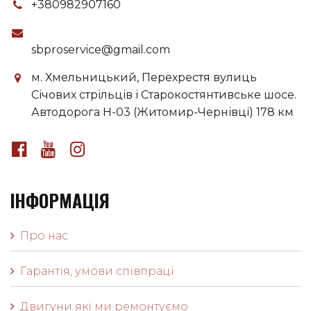
+380982907160
sbproservice@gmail.com
м. Хмельницький, Перехрестя вулиць
Січових стрільців і Старокостянтивське шосе.
Автодорога H-03 (Житомир-Чернівці) 178 км
ІНФОРМАЦІЯ
Про нас
Гарантія, умови співпраці
Двигуни які ми ремонтуємо