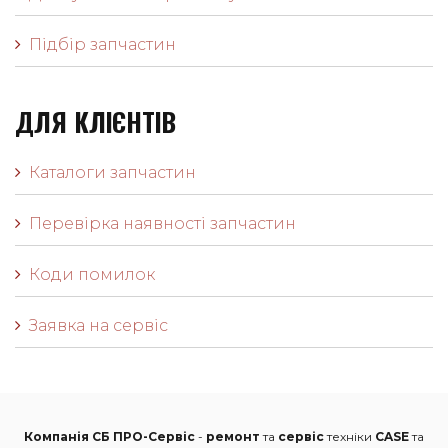
Підбір запчастин
ДЛЯ КЛІЄНТІВ
Каталоги запчастин
Перевірка наявності запчастин
Коди помилок
Заявка на сервіс
Компанія СБ ПРО-Сервіс
-
ремонт
та
сервіс
техніки
CASE
та