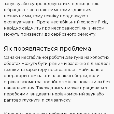
запуску або супроводжуватися підвищеною
вібрацією. Часто такі симптоми здаються
незначними, тому техніку продовжують
експлуатувати. Проте нестабільний холостий хід
нерідко свідчить про несправності, які з часом
можуть призвести до серйозного ремонту.
Як проявляється проблема
Ознаки нестабільної роботи двигуна на холостих
обертах можуть бути різними залежно від моделі
техніки та характеру несправності. Найчастіше
оператори помічають плаваючі оберти, коли
стрілка тахометра постійно змінює показники без
навантаження. Також двигун може працювати з
перебоями, видавати нерівномірний звук або
раптово глухнути після запуску.
У деяких випадках проблема виникає лише на