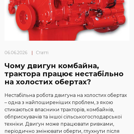
06.06.2026
|
Статті
Чому двигун комбайна,
трактора працює нестабільно
на холостих обертах?
Нестабільна робота двигуна на холостих обертах
– одна з найпоширеніших проблем, з якою
стикаються власники тракторів, комбайнів,
обприскувачів та іншої сільськогосподарської
техніки. Двигун може працювати ривками,
періодично змінювати оберти, глухнути після