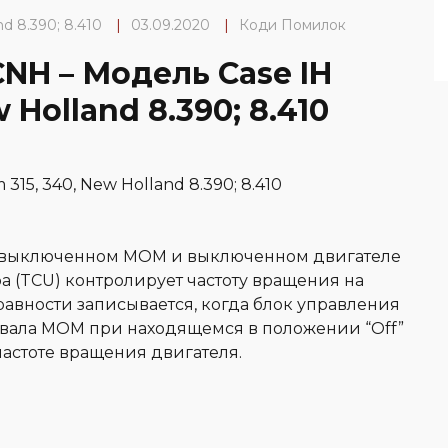
d 8.390; 8.410
|
03.09.2020
|
Коди Помилок
CNH – Модель Case IH
Holland 8.390; 8.410
15, 340, New Holland 8.390; 8.410
 выключенном МОМ и выключенном двигателе
а (TCU) контролирует частоту вращения на
вности записывается, когда блок управления
 вала МОМ при находящемся в положении “Off”
астоте вращения двигателя.