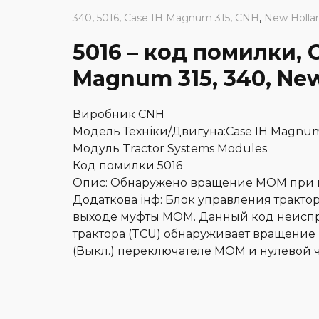
340
,
5016
,
Case IH Magnum 315
,
CNH
,
New Hollan
5016 – код помилки, 
Magnum 315, 340, New 
Виробник CNH
Модель Техніки/Двигуна:Case IH Magnum 3
Модуль Tractor Systems Modules
Код помилки 5016
Опис: Обнаружено вращение МОМ при
Додаткова інф: Блок управления трактор
выходе муфты МОМ. Данный код неиспра
трактора (TCU) обнаруживает вращение
(Выкл.) переключателе МОМ и нулевой ч