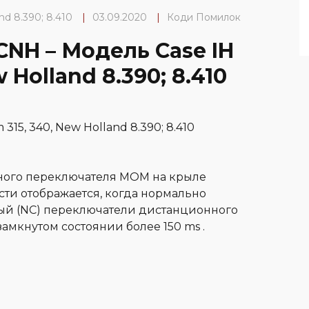
nd 8.390; 8.410
|
03.09.2020
|
Коди Помилок
CNH – Модель Case IH
Holland 8.390; 8.410
15, 340, New Holland 8.390; 8.410
ного переключателя МОМ на крыле
ти отображается, когда нормально
ый (NC) переключатели дистанционного
амкнутом состоянии более 150 ms .