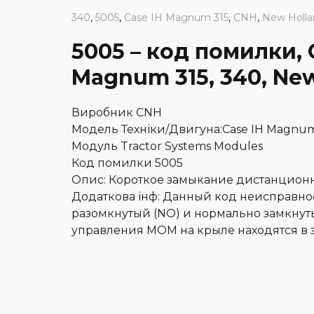
340
,
5005
,
Case IH Magnum 315
,
CNH
,
New Holla
5005 – код помилки, 
Magnum 315, 340, New 
Виробник CNH
Модель Техніки/Двигуна:Case IH Magnum 3
Модуль Tractor Systems Modules
Код помилки 5005
Опис: Короткое замыкание дистанцион
Додаткова інф: Данный код неисправнос
разомкнутый (NO) и нормально замкнут
управления МОМ на крыле находятся в з