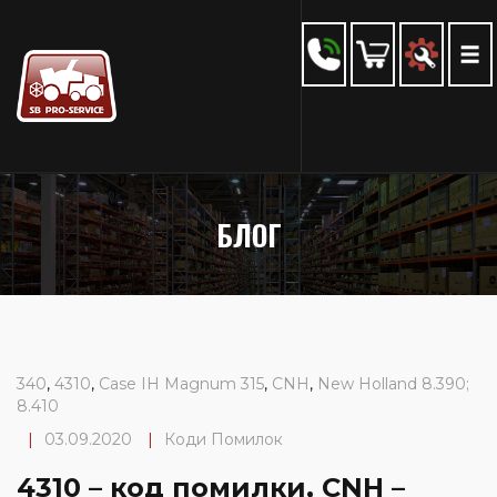
БЛОГ
340
,
4310
,
Case IH Magnum 315
,
CNH
,
New Holland 8.390;
8.410
|
03.09.2020
|
Коди Помилок
4310 – код помилки, CNH –