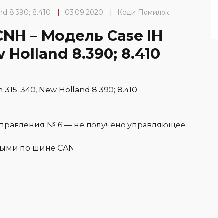
d 8.390; 8.410
|
03.09.2020
|
Коди Помилок
CNH – Модель Case IH
Holland 8.390; 8.410
15, 340, New Holland 8.390; 8.410
управления № 6 — не получено управляющее
ными по шине CAN