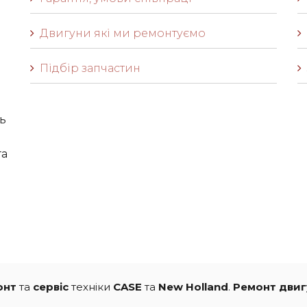
Двигуни які ми ремонтуємо
Підбір запчастин
ь
га
онт
та
сервіс
техніки
CASE
та
New Holland
.
Ремонт двигу