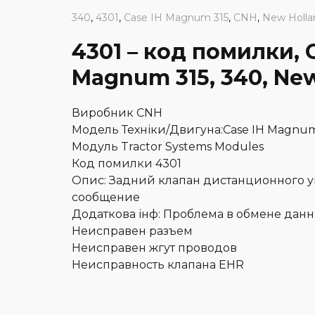
340
,
4301
,
Case IH Magnum 315
,
CNH
,
New Hollan
4301 – код помилки, 
Magnum 315, 340, New 
Виробник CNH
Модель Техніки/Двигуна:Case IH Magnum 3
Модуль Tractor Systems Modules
Код помилки 4301
Опис: Задний клапан дистанционного 
сообщение
Додаткова інф: Проблема в обмене дан
Неисправен разъем
Неисправен жгут проводов
Неисправность клапана EHR